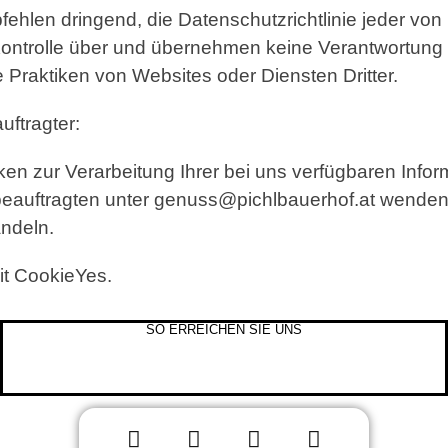
fehlen dringend, die Datenschutzrichtlinie jeder vo
ontrolle über und übernehmen keine Verantwortung fü
e Praktiken von Websites oder Diensten Dritter.
ftragter:
n zur Verarbeitung Ihrer bei uns verfügbaren Info
eauftragten unter genuss@pichlbauerhof.at wenden
ndeln.
mit CookieYes.
SO ERREICHEN SIE UNS
+43 664 64 04 229