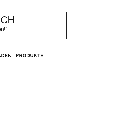
UCH
n!“
ADEN
PRODUKTE