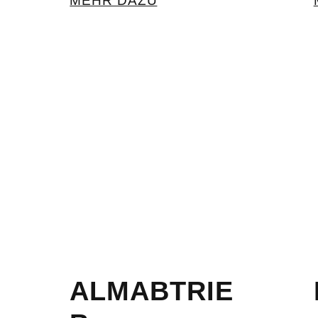
MEHR DAZU
N
ALMABTRIE