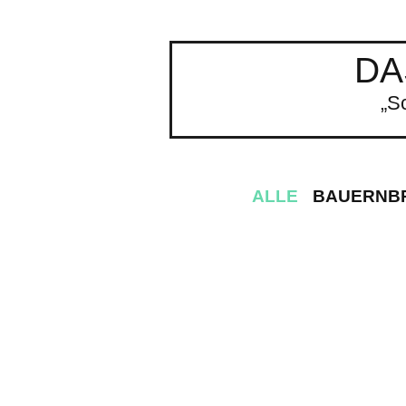
DA
„S
ALLE
BAUERNB